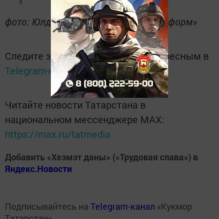
фото: Юлдус Гимадиева/ «Кукмор-информ»
Следите за самым важным и интересным в
Telegram-канале
Татмедиа
Читайте новости Татарстана в
национальном мессенджере MАХ:
https://max.ru/tatmedia
Добавить «Хезмэт даны» («Трудовая слава») в
Яндекс.Новости
Подписывайтесь на
Telegram-канал
«Кукмор
Татарстан»