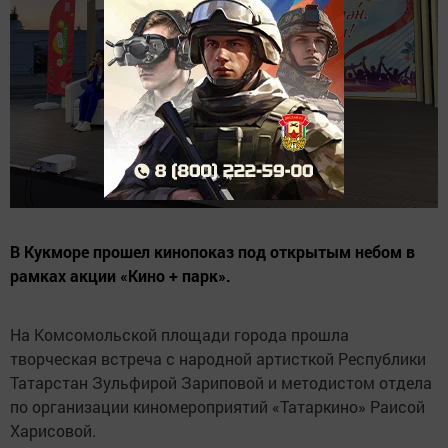
В Кукморе прошел кинопоказ под открытым небом в
рамках акции «Кино + парк».
На Комсомольской площади города прошла
творческая встреча с народной артисткой Республики
Татарстан Зульфирой Зариповой и методистом отдела
по организации киномероприятий «Татаркино» Раисой
Харисовой.