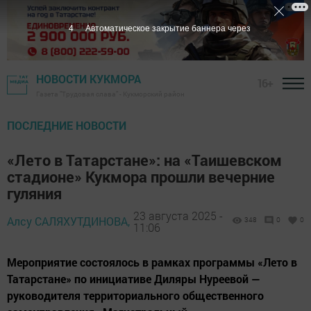
2
Автоматическое закрытие баннера через
НОВОСТИ КУКМОРА
16+
Газета "Трудовая слава" - Кукморский район
ПОСЛЕДНИЕ НОВОСТИ
«Лето в Татарстане»: на «Таишевском
стадионе» Кукмора прошли вечерние
гуляния
23 августа 2025 -
Алсу САЛЯХУТДИНОВА,
348
0
0
11:06
Мероприятие состоялось в рамках программы «Лето в
Татарстане» по инициативе Диляры Нуреевой —
руководителя территориального общественного