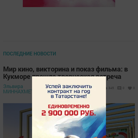
ПОСЛЕДНИЕ НОВОСТИ
Мир кино, викторина и показ фильма: в
Кукморе прошла творческая встреча
Эльвира
23 августа
345
0
0
МИННАХМЕТОВА,
2025 - 10:43