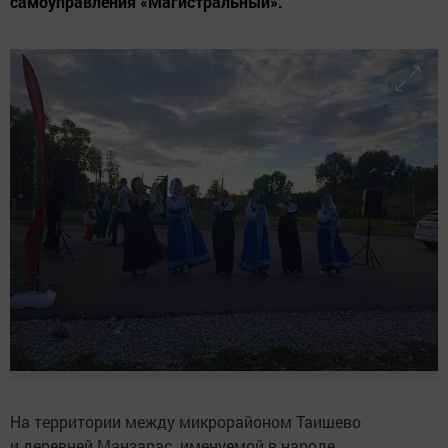
самоуправления «Магистральный».
На территории между микрорайоном Таишево
и деревней Манзарас, именуемой в народе