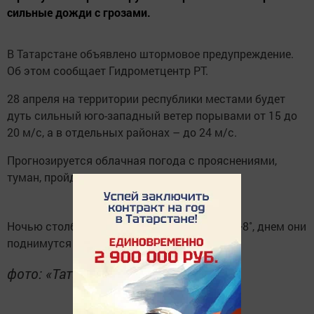
сильные дожди с грозами.
В Татарстане объявлено штормовое предупреждение.
Об этом сообщает Гидрометцентр РТ.
28 апреля на территории республики местами будет
дуть сильный юго-западный ветер порывами от 15 до
20 м/с, а в отдельных районах – до 24 м/с.
Прогнозируется облачная погода с прояснениями,
туман, пройдут сильные дожди с грозами.
Ночью столбики термометров покажут +4..+8˚, днем они
поднимутся до +7..+12˚.
фото: «Татар-информ»