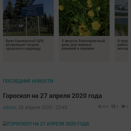
Врач Кукморской ЦРБ
5 августа: благоприятный
В пруду
возвращает людям
день для важных
района 
здоровье и надежду
решений и перемен
молодо
ПОСЛЕДНИЕ НОВОСТИ
Гороскоп на 27 апреля 2020 года
admin,
26 апреля 2020 - 23:43
816
0
0