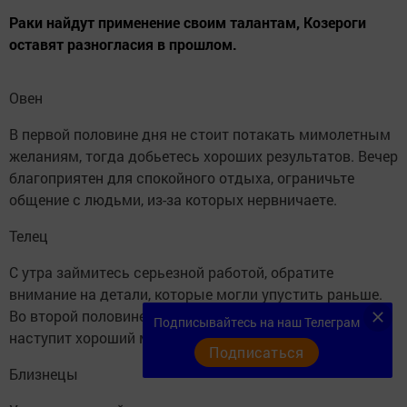
Раки найдут применение своим талантам, Козероги
оставят разногласия в прошлом.
Овен
В первой половине дня не стоит потакать мимолетным
желаниям, тогда добьетесь хороших результатов. Вечер
благоприятен для спокойного отдыха, ограничьте
общение с людьми, из-за которых нервничаете.
Телец
С утра займитесь серьезной работой, обратите
внимание на детали, которые могли упустить раньше.
Во второй половине дня вернитесь к старым планам,
Подписывайтесь на наш Телеграм
наступит хороший момент для их осуществления.
Подписаться
Близнецы