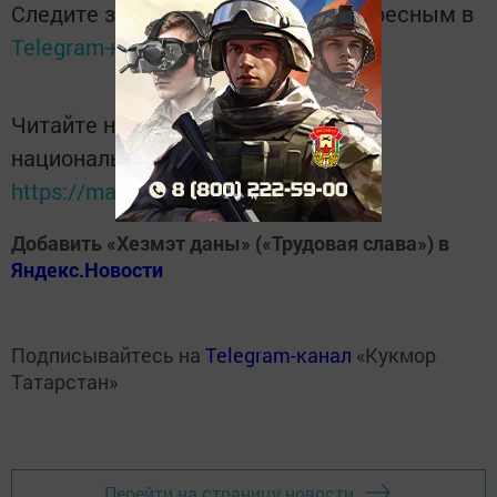
Следите за самым важным и интересным в
Telegram-канале
Татмедиа
Читайте новости Татарстана в
национальном мессенджере MАХ:
https://max.ru/tatmedia
Добавить «Хезмэт даны» («Трудовая слава») в
Яндекс.Новости
Подписывайтесь на
Telegram-канал
«Кукмор
Татарстан»
Перейти на страницу новости