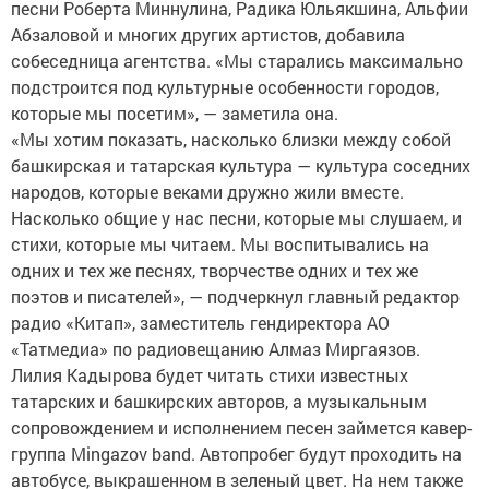
песни Роберта Миннулина, Радика Юльякшина, Альфии
Абзаловой и многих других артистов, добавила
собеседница агентства. «Мы старались максимально
подстроится под культурные особенности городов,
которые мы посетим», — заметила она.
«Мы хотим показать, насколько близки между собой
башкирская и татарская культура — культура соседних
народов, которые веками дружно жили вместе.
Насколько общие у нас песни, которые мы слушаем, и
стихи, которые мы читаем. Мы воспитывались на
одних и тех же песнях, творчестве одних и тех же
поэтов и писателей», — подчеркнул главный редактор
радио «Китап», заместитель гендиректора АО
«Татмедиа» по радиовещанию Алмаз Миргаязов.
Лилия Кадырова будет читать стихи известных
татарских и башкирских авторов, а музыкальным
сопровождением и исполнением песен займется кавер-
группа Mingazov band. Автопробег будут проходить на
автобусе, выкрашенном в зеленый цвет. На нем также