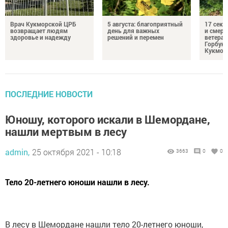
Врач Кукморской ЦРБ
5 августа: благоприятный
17 сек
возвращает людям
день для важных
и смерт
здоровье и надежду
решений и перемен
ветеран
Горбуно
Кукмор
ПОСЛЕДНИЕ НОВОСТИ
Юношу, которого искали в Шемордане,
нашли мертвым в лесу
admin,
25 октября 2021 - 10:18
3663
0
0
Тело 20-летнего юноши нашли в лесу.
В лесу в Шемордане нашли тело 20-летнего юноши,