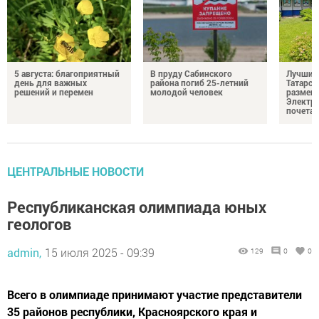
5 августа: благоприятный
В пруду Сабинского
Лучших
день для важных
района погиб 25-летний
Татарст
решений и перемен
молодой человек
размещ
Электр
почета
ЦЕНТРАЛЬНЫЕ НОВОСТИ
Республиканская олимпиада юных
геологов
admin,
15 июля 2025 - 09:39
129
0
0
Всего в олимпиаде принимают участие представители
35 районов республики, Красноярского края и