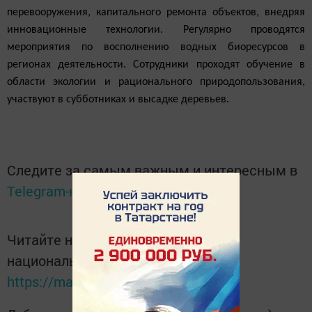
перевооружения, капитального ремонта объектов, внедряя
инновационные технологии. Регулярно проводятся
мероприятия по восполнению водных биоресурсов в
регионах деятельности. Сотрудники проходят обучение в
области экологии и рационального природопользования,
участвуют в субботниках и высадке деревьев.
Следите за самым важным и интересным в
Telegram-канале
Татмедиа
Читайте новости Татарстана в
национальном мессенджере MАХ:
https://max.ru/tatmedia