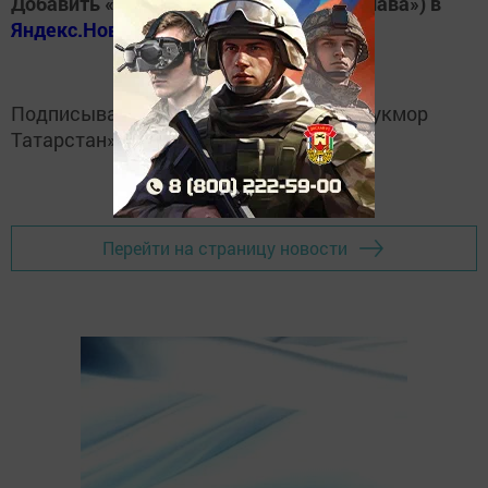
Добавить «Хезмэт даны» («Трудовая слава») в
Яндекс.Новости
Подписывайтесь на
Telegram-канал
«Кукмор
Татарстан»
Перейти на страницу новости