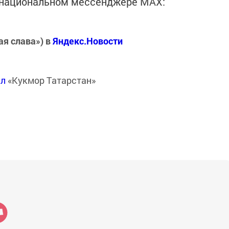
в национальном мессенджере MАХ:
ая слава») в
Яндекс.Новости
ал
«Кукмор Татарстан»