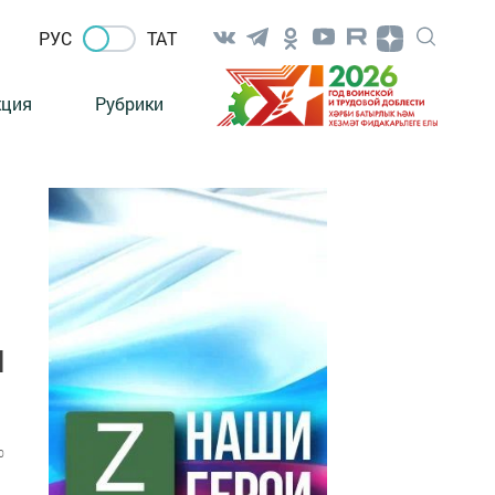
РУС
ТАТ
кция
Рубрики
и
0