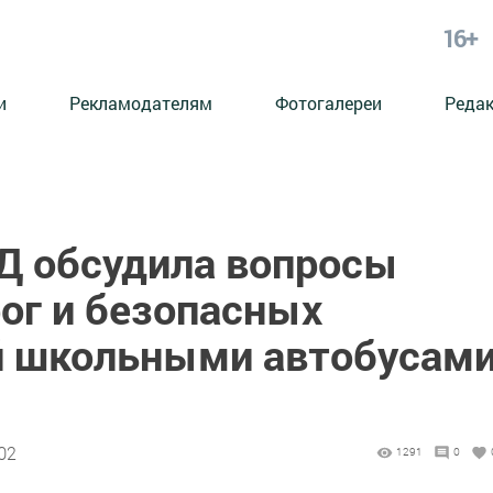
16+
и
Рекламодателям
Фотогалереи
Реда
Д обсудила вопросы
ог и безопасных
й школьными автобусам
02
1291
0