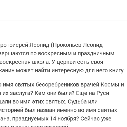
протоиерей Леонид (Прокопьев Леонид
овершаются по воскресным и праздничным
воскресная школа. У церкви есть своя
жанин может найти интересную для него книгу.
о имя святых бессребреников врачей Космы и
 их заслуга? Кем они были? Еще на Руси
али во имя этих святых. Судьба или
 историей был назван именно во имя святых
ана, празднуемых 14 ноября? Сейчас уже
так и останется загадкой.