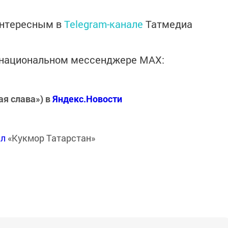
интересным в
Telegram-канале
Татмедиа
в национальном мессенджере MАХ:
ая слава») в
Яндекс.Новости
ал
«Кукмор Татарстан»