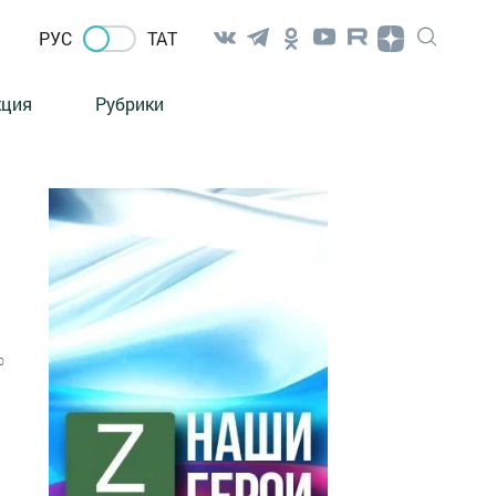
РУС
ТАТ
кция
Рубрики
0