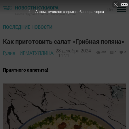
НОВОСТИ КУКМОРА
16+
2
Автоматическое закрытие баннера через
Газета "Трудовая слава" - Кукморский район
ПОСЛЕДНИЕ НОВОСТИ
Как приготовить салат «Грибная поляна»
28 декабря 2024
Гулия НИГМАТУЛЛИНА,
601
0
0
- 11:21
Приятного аппетита!