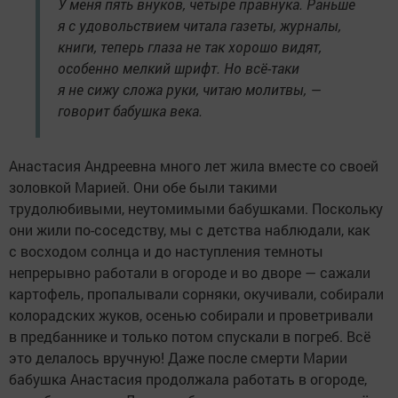
У меня пять внуков, четыре правнука. Раньше
я с удовольствием читала газеты, журналы,
книги, теперь глаза не так хорошо видят,
особенно мелкий шрифт. Но всё-таки
я не сижу сложа руки, читаю молитвы, —
говорит бабушка века.
Анастасия Андреевна много лет жила вместе со своей
золовкой Марией. Они обе были такими
трудолюбивыми, неутомимыми бабушками. Поскольку
они жили по-соседству, мы с детства наблюдали, как
с восходом солнца и до наступления темноты
непрерывно работали в огороде и во дворе — сажали
картофель, пропалывали сорняки, окучивали, собирали
колорадских жуков, осенью собирали и проветривали
в предбаннике и только потом спускали в погреб. Всё
это делалось вручную! Даже после смерти Марии
бабушка Анастасия продолжала работать в огороде,