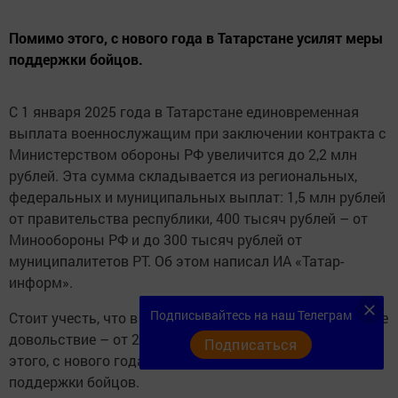
Помимо этого, с нового года в Татарстане усилят меры
поддержки бойцов.
С 1 января 2025 года в Татарстане единовременная
выплата военнослужащим при заключении контракта с
Министерством обороны РФ увеличится до 2,2 млн
рублей. Эта сумма складывается из региональных,
федеральных и муниципальных выплат: 1,5 млн рублей
от правительства республики, 400 тысяч рублей – от
Минообороны РФ и до 300 тысяч рублей от
муниципалитетов РТ. Об этом написал ИА «Татар-
информ».
Подписывайтесь на наш Телеграм
Стоит учесть, что в зоне СВО бойцы получают денежное
довольствие – от 210 тысяч рублей в месяц. Помимо
Подписаться
этого, с нового года в Татарстане усилят меры
поддержки бойцов.