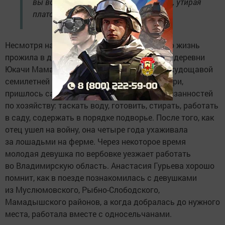
вы вспомнили обо мне, — сказала она, утирая
платочком свои слезящиеся глаза.
Несмотря на то, что столетняя бабушка всю жизнь
прожила в деревне Урясьбаш, она родом из деревни
Юкачи Мамадышского района. Маленькой худощавой
семилетней малышке, оставшейся без матери,
пришлось самой выполнять множество обязанностей
по хозяйству: таскать воду, готовить, стирать, работать
в саду, содержать в порядке подворье. После того, как
отец ушел на войну, она четыре года ухаживала
за лошадьми на ферме. Через некоторое время
молодая девушка по вербовке уезжает работать
во Владимирскую область. Анастасия Гурьева хорошо
помнит, как в поезде познакомилась с девушками
из Муслюмовского, Рыбно-Слободского,
Мамадышского районов, а когда добралась до нужного
места, работала вместе с односельчанами.