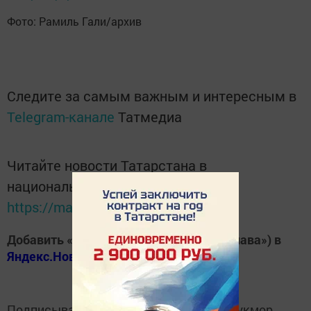
Фото: Рамиль Гали/архив
Следите за самым важным и интересным в
Telegram-канале
Татмедиа
Читайте новости Татарстана в
национальном мессенджере MАХ:
https://max.ru/tatmedia
Добавить «Хезмэт даны» («Трудовая слава») в
Яндекс.Новости
Подписывайтесь на
Telegram-канал
«Кукмор