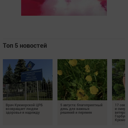
Топ 5 новостей
Врач Кукморской ЦРБ
5 августа: благоприятный
17 сек
возвращает людям
день для важных
и смерт
здоровье и надежду
решений и перемен
ветеран
Горбуно
Кукмор