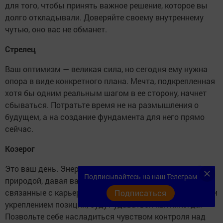
для того, чтобы принять важное решение, которое вы
долго откладывали. Доверяйте своему внутреннему
чутью, оно вас не обманет.
Стрелец
Ваш оптимизм — великая сила, но сегодня ему нужна
опора в виде конкретного плана. Мечта, подкрепленная
хотя бы одним реальным шагом в ее сторону, начнет
сбываться. Потратьте время не на размышления о
будущем, а на создание фундамента для него прямо
сейчас.
Козерог
Это ваш день. Энергия субботы резонирует с вашей
Подписывайтесь на наш Телеграм
природой, давая вам силу и уверенность. Любые дела,
связанные с карьерой, долгосрочным планированием и
Подписаться
укреплением позиций, будут удаваться как никогда.
Позвольте себе насладиться чувством контроля над