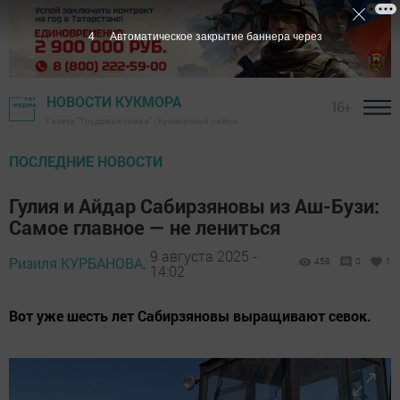
2
Автоматическое закрытие баннера через
НОВОСТИ КУКМОРА
16+
Газета "Трудовая слава" - Кукморский район
ПОСЛЕДНИЕ НОВОСТИ
Гулия и Айдар Сабирзяновы из Аш-Бузи:
Самое главное — не лениться
9 августа 2025 -
Ризиля КУРБАНОВА,
458
0
1
14:02
Вот уже шесть лет Сабирзяновы выращивают севок.