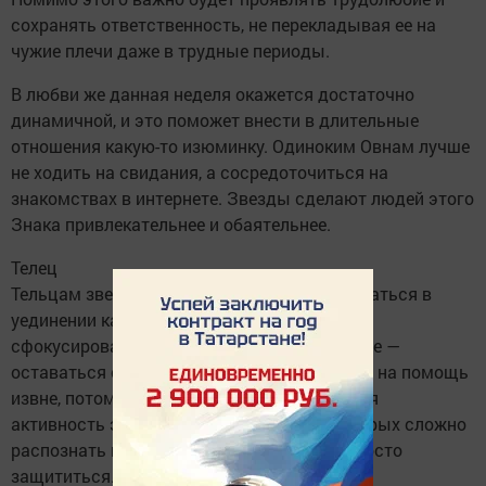
сохранять ответственность, не перекладывая ее на
чужие плечи даже в трудные периоды.
В любви же данная неделя окажется достаточно
динамичной, и это поможет внести в длительные
отношения какую-то изюминку. Одиноким Овнам лучше
не ходить на свидания, а сосредоточиться на
знакомствах в интернете. Звезды сделают людей этого
Знака привлекательнее и обаятельнее.
Телец
Тельцам звезды и планеты советуют оставаться в
уединении как можно дольше. Это поможет
сфокусироваться на делах и работе. Главное —
оставаться самостоятельными, не надеясь на помощь
извне, потому что на этой неделе ожидается
активность энергетических вампиров, которых сложно
распознать и от которых порой очень непросто
защититься.