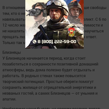
В отношениях с любимыми стоит дать больше свободы
тем, кто о ней просит. Если слишком сильно
навязываться, можно спровоцировать конфликт. С 6 по
12 число желательно проявлять больше терпимости и
не накалять обстановку по мелочам. Нужно научиться
прощать людей и признавать свои ошибки в ответ.
Только так можно привлечь счастье.
Близнецы
У Близнецов начинается период, когда стоит
позаботиться о сохранности позитивной домашней
атмосферы, ведь дома полезно будет отдыхать и
работать. В родных стенах также повысится
творческий потенциал. Простые обереги помогут
сохранить жилище от отрицательной энергетики и
незваных гостей, а самих Близнецов — от уныния и
апатии.
Необходимо чаще бывать на свежем воздухе, делать