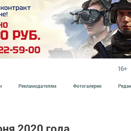
16+
и
Рекламодателям
Фотогалереи
Реда
юня 2020 года