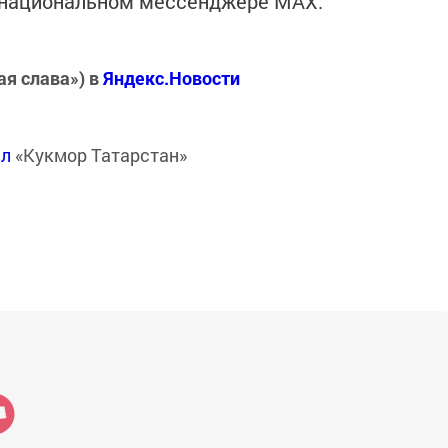
в национальном мессенджере MАХ:
ая слава») в
Яндекс.Новости
ал
«Кукмор Татарстан»