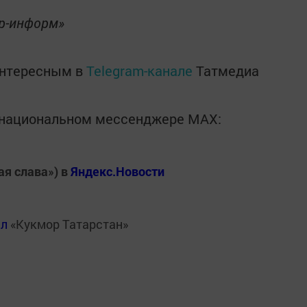
ор-информ»
интересным в
Telegram-канале
Татмедиа
в национальном мессенджере MАХ:
ая слава») в
Яндекс.Новости
ал
«Кукмор Татарстан»