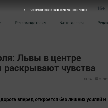
16+
5
Автоматическое закрытие баннера через
и
Рекламодателям
Фотогалереи
Реда
юля: Львы в центре
 раскрывают чувства
433
0
а дорога вперед откроется без лишних усилий и