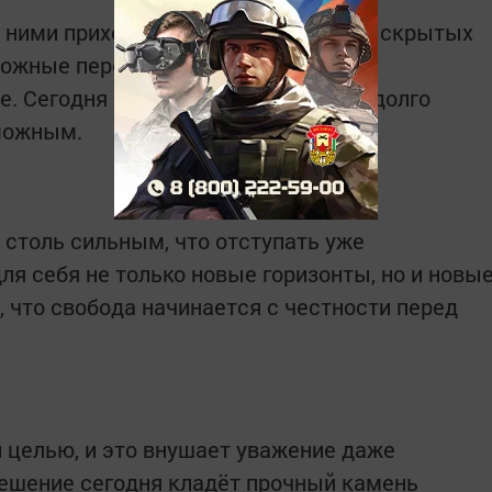
с ними приходит глубокое понимание скрытых
ложные переживания — они станут
. Сегодня можно распутать то, что долго
можным.
 столь сильным, что отступать уже
ля себя не только новые горизонты, но и новы
 что свобода начинается с честности перед
й целью, и это внушает уважение даже
решение сегодня кладёт прочный камень