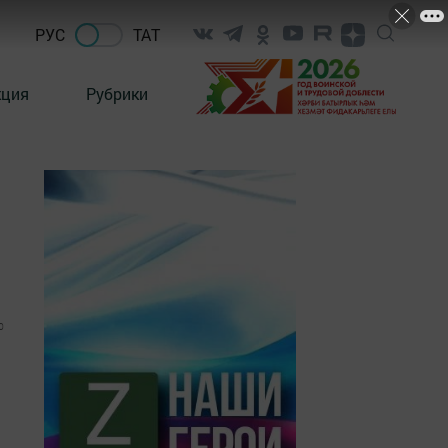
РУС
ТАТ
кция
Рубрики
0