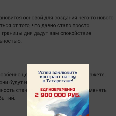
новится основой для создания чего-то нового
ться от того, что давно стало просто
 границы дня дадут вам спокойствие
ьностью.
собенно ценно то, что вы в них не скажете.
они будут иметь вес больше, чем
ность становится силой, способной менять
бытий.