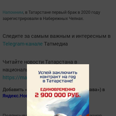
Напомним
, в Татарстане первый брак в 2020 году
зарегистрировали в Набережных Челнах.
Следите за самым важным и интересным в
Telegram-канале
Татмедиа
Читайте новости Татарстана в
национальном мессенджере MАХ:
https://max.ru/tatmedia
Добавить «Хезмэт даны» («Трудовая слава») в
Яндекс.Новости
Подписывайтесь на
Telegram-канал
«Кукмор