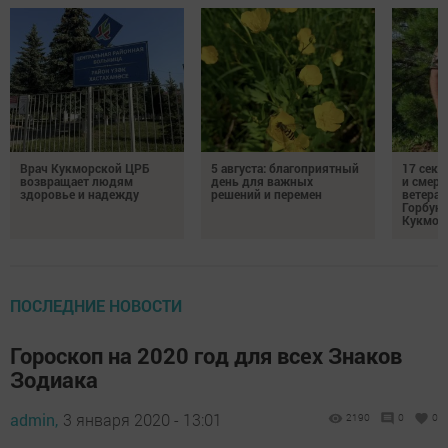
Врач Кукморской ЦРБ
5 августа: благоприятный
17 сек
возвращает людям
день для важных
и смерт
здоровье и надежду
решений и перемен
ветеран
Горбуно
Кукмор
ПОСЛЕДНИЕ НОВОСТИ
Гороскоп на 2020 год для всех Знаков
Зодиака
admin,
3 января 2020 - 13:01
2190
0
0