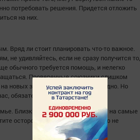
нно потребовать решения. Придется отложить
иться на них.
м. Вряд ли стоит планировать что-то важное.
м, не удивляйтесь, если не сразу получится то
аще обычного требуется помощь, и нелегко
обращаться. Проверенные союзники слишком
на новых знакомых положиться трудно. Но
ас, обязательно найдется.
мье. Близкие могут обижаться даже на самые
ите осторожнее и старайтесь никого не