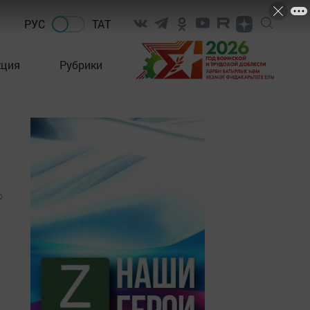
РУС
ТАТ
кция
Рубрики
0