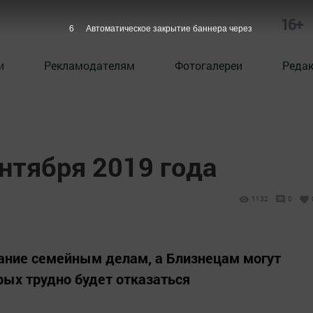
16+
5
Автоматическое закрытие баннера через
и
Рекламодателям
Фотогалереи
Реда
ентября 2019 года
1132
0
мание семейным делам, а Близнецам могут
рых трудно будет отказаться