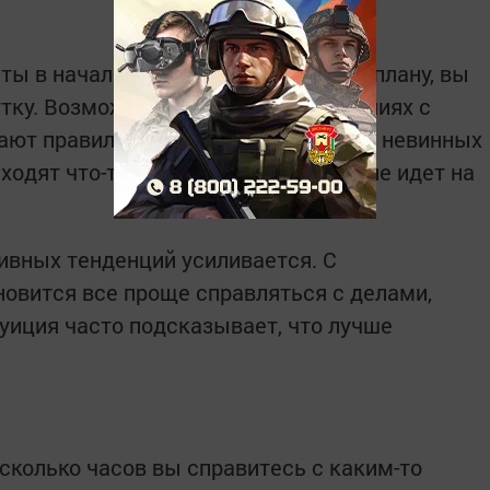
 в начале дня. Многое идет не по плану, вы
утку. Возможны проблемы в отношениях с
мают правильно. Порой даже в самых невинных
дят что-то обидное. Конечно, это не идет на
ивных тенденций усиливается. С
овится все проще справляться с делами,
уиция часто подсказывает, что лучше
есколько часов вы справитесь с каким-то