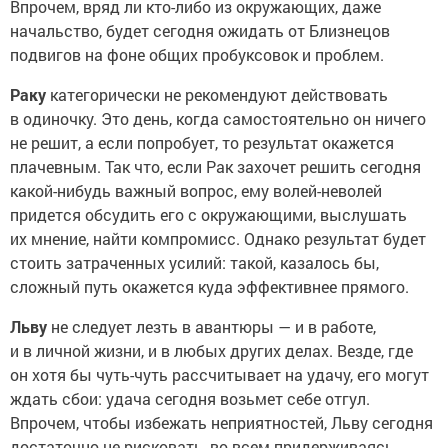
Впрочем, вряд ли кто-либо из окружающих, даже
начальство, будет сегодня ожидать от Близнецов
подвигов на фоне общих пробуксовок и проблем.
Раку
категорически не рекомендуют действовать
в одиночку. Это день, когда самостоятельно он ничего
не решит, а если попробует, то результат окажется
плачевным. Так что, если Рак захочет решить сегодня
какой-нибудь важный вопрос, ему волей-неволей
придется обсудить его с окружающими, выслушать
их мнение, найти компромисс. Однако результат будет
стоить затраченных усилий: такой, казалось бы,
сложный путь окажется куда эффективнее прямого.
Льву
не следует лезть в авантюры — и в работе,
и в личной жизни, и в любых других делах. Везде, где
он хотя бы чуть-чуть рассчитывает на удачу, его могут
ждать сбои: удача сегодня возьмет себе отгул.
Впрочем, чтобы избежать неприятностей, Льву сегодня
достаточно не рисковать, во всем придерживаясь