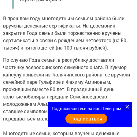
В прошлом году многодетным семьям района были
вручены денежные сертификаты. На церемонии
закрытия Года семьи были торжественно вручены
сертификаты в связи с рождением четвертого (на 50
тысяч) и пятого детей (на 100 тысяч рублей).
По случаю Года семьи, в республику доставили
частичку всероссийского семейного очага. В Кукмор
капсулу привезли из Тюлячинского района: ее вручили
семейной паре Гульфире и Фахиму Аминовым,
прожившим вместе 50 лет. В праздничный день
золотые юбиляры передали Семейное древо
молодоженам Альмире и Газизяну Сабировым. Дерево,
Подписывайтесь на наш Телеграм
ставшее символом крепкой и счастливой семьи, будет
передаваться молодым семьям в течение года.
Подписаться
Многодетные семьи, которым вручены денежные