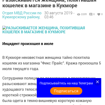
кошелек в магазине в Кукморе
Отдел МВД России по
30 августа 2019 -
2205
0
0
Кукморскому району,
03:46
Инцидент произошел в июле
В Кукморе неизвестная женщина тайно похитила
кошелек из магазина "Фикс Прайс". Кража произошла 5
июля текущего года.
Сотрудники полиции по подозрению в преступлении
Подписывайтесь на наш Телеграм
разыскивают женщину 40-43 лет, стройную,
худощавого телосложения, ростом около 170 см, с
Подписаться
короткой стрижкой, темно-коричневыми волосами. Она
была одета в темно-вишневую короткую кожаную