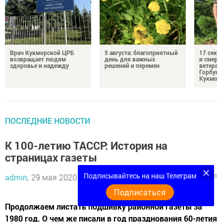
Врач Кукморской ЦРБ
5 августа: благоприятный
17 сек
возвращает людям
день для важных
и смерт
здоровье и надежду
решений и перемен
ветеран
Горбуно
Кукмор
ПОСЛЕДНИЕ НОВОСТИ
К 100-летию ТАССР: История на
страницах газеты
Подписывайтесь на наш Телеграм
admin,
29 мая 2020 - 09:49
671
0
0
Подписаться
Продолжаем листать подшивку районной газеты за
1980 год. О чем же писали в год празднования 60-летия