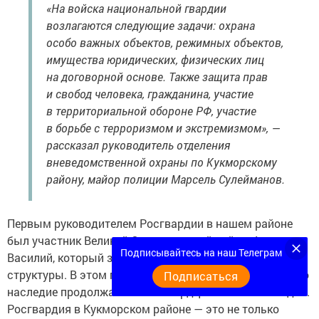
«На войска национальной гвардии
возлагаются следующие задачи: охрана
особо важных объектов, режимных объектов,
имущества юридических, физических лиц
на договорной основе. Также защита прав
и свобод человека, гражданина, участие
в территориальной обороне РФ, участие
в борьбе с терроризмом и экстремизмом», —
рассказал руководитель отделения
вневедомственной охраны по Кукморскому
району, майор полиции Марсель Сулейманов.
Первым руководителем Росгвардии в нашем районе
был участник Великой Отечественной войны Антипов
Подписывайтесь на наш Телеграм
Василий, который заложил основы работы этой
структуры. В этом году ему исполнился бы 101 год. Его
Подписаться
наследие продолжает жить в сердцах коллег и сегодня.
Росгвардия в Кукморском районе — это не только