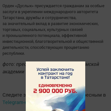
Орден «Дуслык» присуждается гражданам за особые
заслуги в укреплении международного авторитета
Татарстана, дружбы и сотрудничества,
за значительный вклад в развитие экономических,
торговых, социальных, культурных связей
и промышленного потенциала, эффективной
инвестиционной, благотворительной и общественной
деятельности, способствующих процветанию
республики.
фото: пресс-служба Болгарской исламской
академии
Следите за самым важным и интересным в
Telegram-канале
Татмедиа