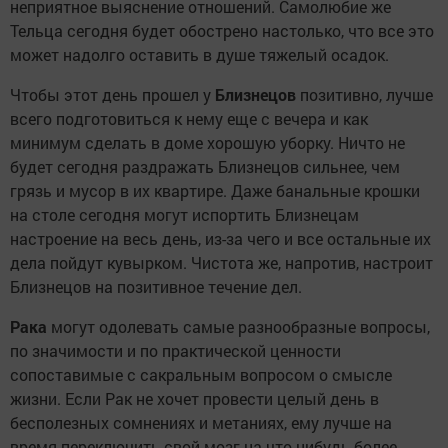
неприятное выяснение отношений. Самолюбие же
Тельца сегодня будет обострено настолько, что все это
может надолго оставить в душе тяжелый осадок.
Чтобы этот день прошел у
Близнецов
позитивно, лучше
всего подготовиться к нему еще с вечера и как
минимум сделать в доме хорошую уборку. Ничто не
будет сегодня раздражать Близнецов сильнее, чем
грязь и мусор в их квартире. Даже банальные крошки
на столе сегодня могут испортить Близнецам
настроение на весь день, из-за чего и все остальные их
дела пойдут кувырком. Чистота же, напротив, настроит
Близнецов на позитивное течение дел.
Рака
могут одолевать самые разнообразные вопросы,
по значимости и по практической ценности
сопоставимые с сакральным вопросом о смысле
жизни. Если Рак не хочет провести целый день в
бесполезных сомнениях и метаниях, ему лучше на
время переключить свой мозг на что-нибудь более