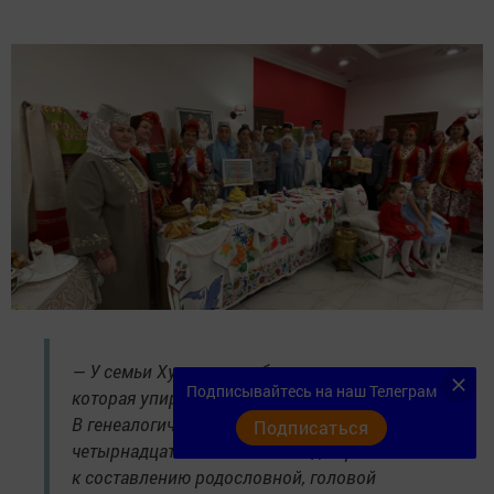
— У семьи Хусаиновых большая история,
Подписывайтесь на наш Телеграм
которая упирается корнями в 1600 годы.
В генеалогическом древе представлены
Подписаться
четырнадцать поколений. Когда принялась
к составлению родословной, головой