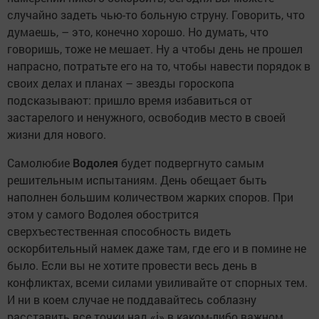
случайно задеть чью-то больную струну. Говорить, что
думаешь, – это, конечно хорошо. Но думать, что
говоришь, тоже не мешает. Ну а чтобы день не прошел
напрасно, потратьте его на то, чтобы навести порядок в
своих делах и планах – звезды гороскопа
подсказывают: пришло время избавиться от
застарелого и ненужного, освободив место в своей
жизни для нового.
Самолюбие
Водолея
будет подвергнуто самым
решительным испытаниям. День обещает быть
наполнен большим количеством жарких споров. При
этом у самого Водолея обострится
сверхъестественная способность видеть
оскорбительный намек даже там, где его и в помине не
было. Если вы не хотите провести весь день в
конфликтах, всеми силами увиливайте от спорных тем.
И ни в коем случае не поддавайтесь соблазну
расставить все точки над «i» в каком-либо важном