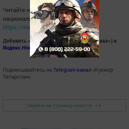
Читайте новости Татарстана в
национальном мессенджере MАХ:
https://max.ru/tatmedia
Добавить «Хезмэт даны» («Трудовая слава») в
Яндекс.Новости
Подписывайтесь на
Telegram-канал
«Кукмор
Татарстан»
Перейти на страницу новости