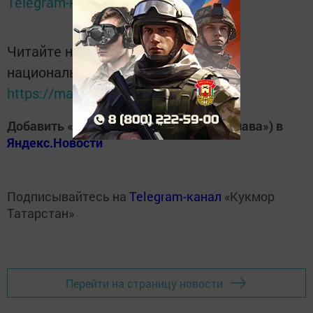
Telegram-канале
Татмедиа
Читайте новости Татарстана в
национальном мессенджере MАХ:
https://max.ru/tatmedia
Добавить «Хезмэт даны» («Трудовая слава») в
Яндекс.Новости
Подписывайтесь на
Telegram-канал
«Кукмор
Татарстан»
Перейти на страницу новости