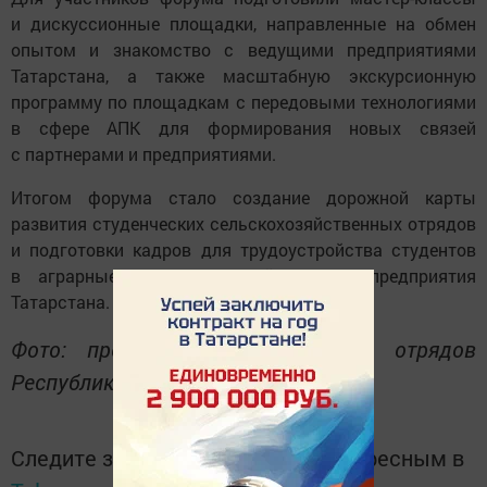
и дискуссионные площадки, направленные на обмен
опытом и знакомство с ведущими предприятиями
Татарстана, а также масштабную экскурсионную
программу по площадкам с передовыми технологиями
в сфере АПК для формирования новых связей
с партнерами и предприятиями.
Итогом форума стало создание дорожной карты
развития студенческих сельскохозяйственных отрядов
и подготовки кадров для трудоустройства студентов
в аграрные и сельскохозяйственные предприятия
Татарстана.
Фото: пресс-служба студенческих отрядов
Республики Татарстан.
Следите за самым важным и интересным в