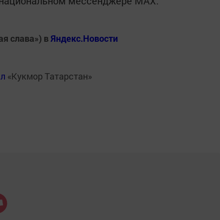
в национальном мессенджере MАХ:
ая слава») в
Яндекс.Новости
ал
«Кукмор Татарстан»