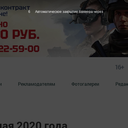
5
Автоматическое закрытие баннера через
16+
и
Рекламодателям
Фотогалереи
Реда
мая 2020 года