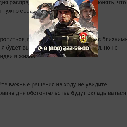
дня распределите свои дела, чтобы понять, что
м нужно сосредоточиться.
оропиться, проведите приятно время с близким
я будет высок творческий потенциал, но не
идеи в жизнь.
йте важные решения на ходу, не увидите
овине дня обстоятельства будут складываться