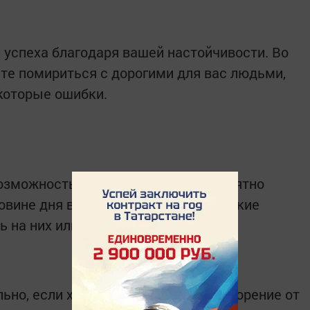
 успеха благодаря вашей настойчивости. Во
те помириться с дорогими для вас людьми,
которые ошибки.
возможность хорошо отдохнуть и приятно
ловине дня вы услышите романтические
 на них или нет.
ьно, если хотите получить удовлетворение от