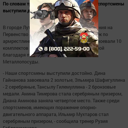
По словам тренера Рузии Габдрахмановой, спортсмены
выступили достойно
В городе Лутраки Греции прошли соревнования на
Первенство Европы среди юношей и девушек по
армрестлингу. Кукморские армрестлеры завоевали 10
комплектов наград. Поездка стала возможной
благодаря поддержке Кукморского завода
Металлопосуды.
- Наши спортсмены выступили достойно. Дина
Гайнанова завоевала 2 золотые, Эльмира Шафигуллина
- 2 серебряные, Тансылу Гилемуллина - 2 бронзовые
медали. Амина Тимерова стала серебряным призером,
Диана Аминова заняла четвертое место. Также среди
спортсменов, имеющих поражение опорно-
двигательного аппарата, Ильмир Мухтаров стал
серебряным призером, - сообщила тренер Рузия
Габдрахманова.