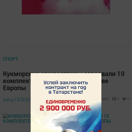
СПОРТ
Кукморские армрестлеры завоевали 10
комплектов наград на Первенстве
Европы
Алсу ГАТАУЛЛИНА,
21 мая 2019 - 22:24
2002
0
0