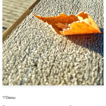
♈️Овны