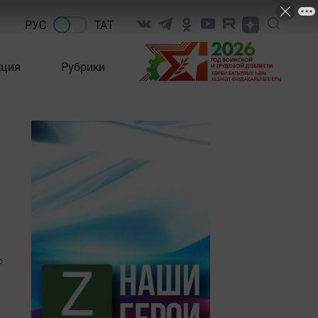
РУС
ТАТ
кция
Рубрики
0