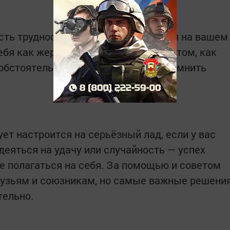
сть трудности, которые встречаются на вашем
ебя как жертву. Сосредоточьтесь на том, как
 обстоятельства. Пришло время вспомнить
ет настроится на серьёзный лад, если у вас
деяться на удачу или случайность — успех
те полагаться на себя. За помощью и советом
рузьям и союзникам, но самые важные решени
тельно.