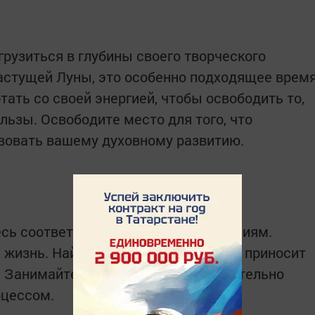
рузиться в глубины своего творческого
 растущей Луны, это особенно подходящее врем
тать со своей энергией, чтобы освободить то,
льзы. Освободите место для того, что
вовать вашему духовному развитию.
есь соответствовать чьим-то ожиданиям.
жизнь. Найдите время для того, что приносит
. Занимайтесь тем, что вам действительно
оцессом.