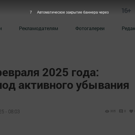
16+
6
Автоматическое закрытие баннера через
и
Рекламодателям
Фотогалереи
Реда
февраля 2025 года:
иод активного убывания
5 - 08:03
305
0