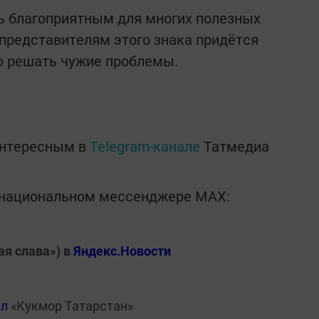
ь благоприятным для многих полезных
представителям этого знака придётся
ю решать чужие проблемы.
интересным в
Telegram-канале
Татмедиа
в национальном мессенджере MАХ:
ая слава») в
Яндекс.Новости
ал
«Кукмор Татарстан»