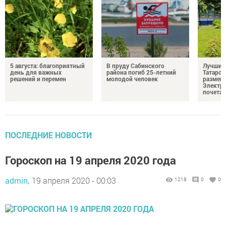
5 августа: благоприятный
В пруду Сабинского
Лучших
день для важных
района погиб 25-летний
Татарст
решений и перемен
молодой человек
размещ
Электр
почета
ПОСЛЕДНИЕ НОВОСТИ
Гороскоп на 19 апреля 2020 года
admin,
19 апреля 2020 - 00:03
1218
0
0