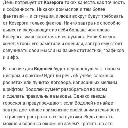
День потребует от
Козерога
таких качеств, как точность
и собранность. Никаких домыслов и тем более
фантазий — и ситуация, и люди вокруг будут требовать
от Козерога только фактов. Ничто завтра не способно
вывести окружающих из себя больше, чем слова
Козерога: «мне кажется» и «я думаю». Если Козерог
хочет, чтобы его заметили и оценили, завтра ему стоит
озвучивать свои мысли на языке статистики, графиков
и цифр.
В течение дня
Водолей
будет неравнодушен к точным
цифрам и фактам! Идет ли речь об учебе, сложных
расчетах или пунктах договора, написанных мелким
шрифтом, Водолей сумеет разобраться во всем
и сделать правильные выводы. Однако звезды
гороскопа предупреждают: если Водолей не найдет
завтра достойное применение своей внимательности,
то рискует растратить ее на пустяки. Ведь считать
можно и ворон за окном, но зачем? Тратить на это