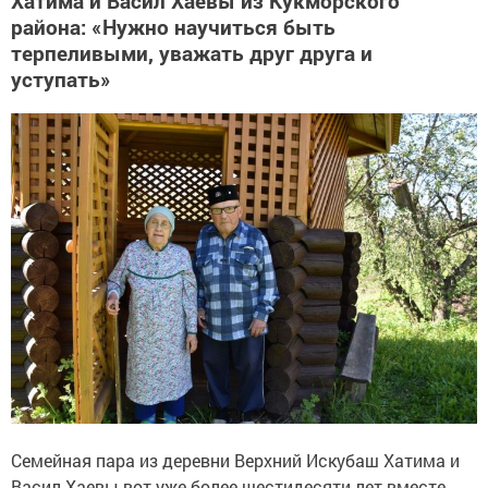
Хатима и Васил Хаевы из Кукморского
района: «Нужно научиться быть
терпеливыми, уважать друг друга и
уступать»
Семейная пара из деревни Верхний Искубаш Хатима и
Васил Хаевы вот уже более шестидесяти лет вместе