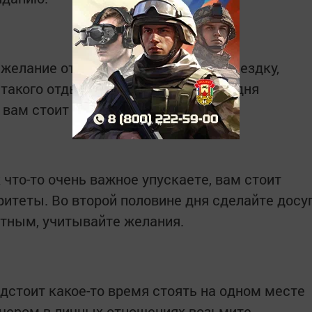
 желание отправиться в приятную поездку,
такого отдыха. Во второй половине дня
вам стоит что-то поменять.
что-то очень важное упускаете, вам стоит
ритеты. Во второй половине дня сделайте досу
тным, учитывайте желания.
дстоит какое-то время стоять на одном месте
ечером в личных отношениях возьмите