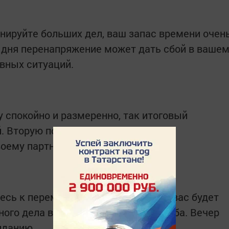
анируйте больших дел, ваш запас времени очен
е дня перенапряжение может дать сбой в ваше
рвных ситуаций.
 спокойно и размеренно, так итоговый
й. Вторую половину дня посвятите
оему партнеру за советом.
есь к переменам более спокойно, у вас будет
ого дела в пользу другого без ущерба. Вечер
иданию.