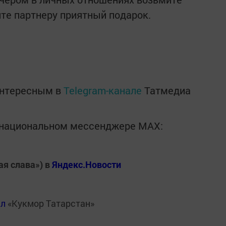
йте партнеру приятный подарок.
интересным в
Telegram-канале
Татмедиа
в национальном мессенджере MАХ:
ая слава») в
Яндекс.Новости
ал
«Кукмор Татарстан»