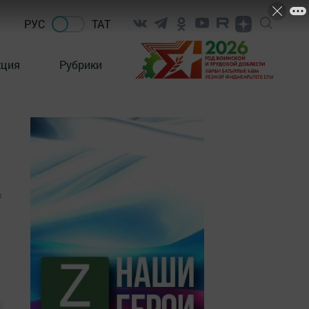
РУС
ТАТ
кция
Рубрики
1