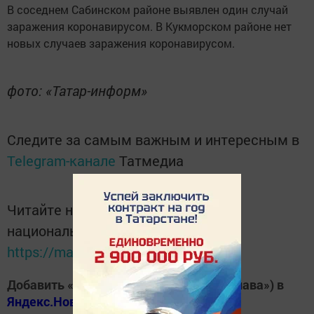
В соседнем Сабинском районе выявлен один случай
заражения коронавирусом. В Кукморском районе нет
новых случаев заражения коронавирусом.
фото: «Татар-информ»
Следите за самым важным и интересным в
Telegram-канале
Татмедиа
Читайте новости Татарстана в
национальном мессенджере MАХ:
https://max.ru/tatmedia
Добавить «Хезмэт даны» («Трудовая слава») в
Яндекс.Новости