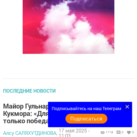
ПОСЛЕДНИЕ НОВОСТИ
Майор Гульнара Хабибуллина из
Подписывайтесь на наш Телеграм
Кукмора: «Для меня имеет значение
Подписаться
только победа»
17 мая 2025 -
Алсу САЛЯХУТДИНОВА,
1118
0
0
11:03