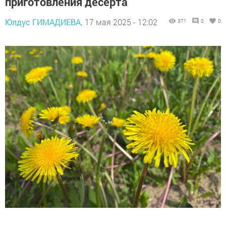
приготовления десерта
Юлдус ГИМАДИЕВА,
17 мая 2025 - 12:02
371
0
0