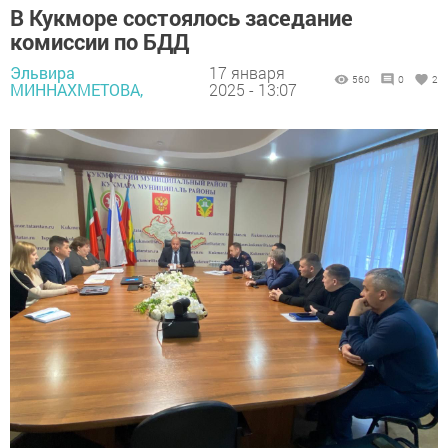
В Кукморе состоялось заседание
комиссии по БДД
Эльвира
17 января
560
0
2
МИННАХМЕТОВА,
2025 - 13:07