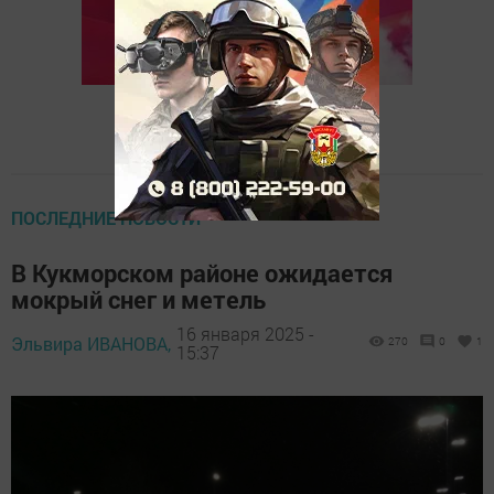
ПОСЛЕДНИЕ НОВОСТИ
В Кукморском районе ожидается
мокрый снег и метель
16 января 2025 -
Эльвира ИВАНОВА,
270
0
1
15:37