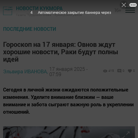
НОВОСТИ КУКМОРА
16+
2
Автоматическое закрытие баннера через
Газета "Трудовая слава" - Кукморский район
ПОСЛЕДНИЕ НОВОСТИ
Гороскоп на 17 января: Овнов ждут
хорошие новости, Раки будут полны
идей
17 января 2025 -
Эльвира ИВАНОВА,
415
0
0
07:59
Сегодня в личной жизни ожидаются положительные
изменения. Уделите внимание близким — ваше
внимание и забота сыграют важную роль в укреплении
отношений.