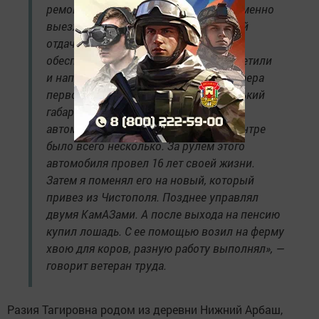
ремонтировал автомобиль и своевременно
выезжал на работу. Трудился с полной
отдачей, потому что нужно было
обеспечивать семью. Мое рвение заметили
и направили учиться в Кукмор на шофера
первого класса. После выдали новенький
габаритный ЗИЛ. В те годы подобных
автомобилей, наверное, даже в райцентре
было всего несколько. За рулем этого
автомобиля провел 16 лет своей жизни.
Затем я поменял его на новый, который
привез из Чистополя. Позднее управлял
двумя КамАЗами. А после выхода на пенсию
купил лошадь. С ее помощью возил на ферму
хвою для коров, разную работу выполнял», —
говорит ветеран труда.
Разия Тагировна родом из деревни Нижний Арбаш,