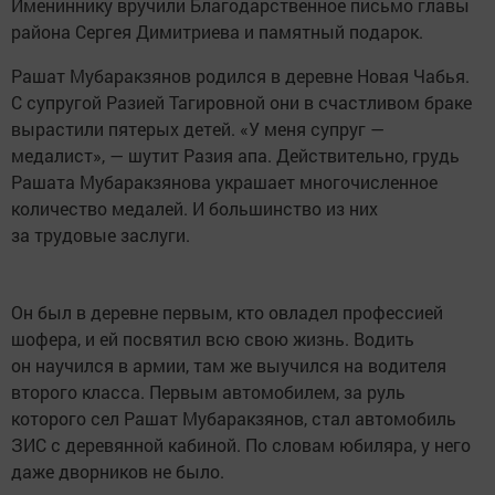
Имениннику вручили Благодарственное письмо главы
района Сергея Димитриева и памятный подарок.
Рашат Мубаракзянов родился в деревне Новая Чабья.
С супругой Разией Тагировной они в счастливом браке
вырастили пятерых детей. «У меня супруг —
медалист», — шутит Разия апа. Действительно, грудь
Рашата Мубаракзянова украшает многочисленное
количество медалей. И большинство из них
за трудовые заслуги.
Он был в деревне первым, кто овладел профессией
шофера, и ей посвятил всю свою жизнь. Водить
он научился в армии, там же выучился на водителя
второго класса. Первым автомобилем, за руль
которого сел Рашат Мубаракзянов, стал автомобиль
ЗИС с деревянной кабиной. По словам юбиляра, у него
даже дворников не было.