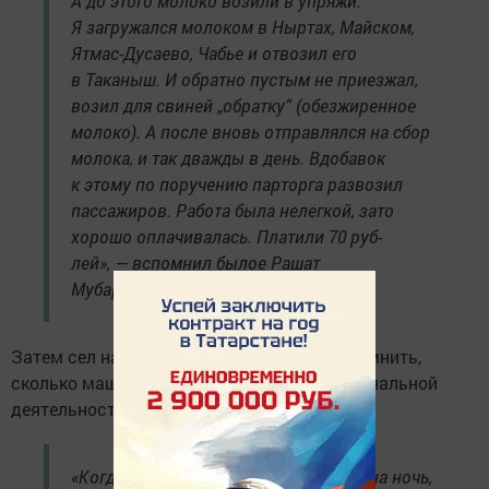
А до этого молоко возили в упряжи.
Я загружался молоком в Ныртах, Майском,
Ятмас-Дусаево, Чабье и отвозил его
в Таканыш. И обратно пустым не приезжал,
возил для свиней „обратку“ (обезжиренное
молоко). А после вновь отправлялся на сбор
молока, и так дважды в день. Вдобавок
к этому по поручению парторга развозил
пассажиров. Работа была нелегкой, зато
хорошо оплачивалась. Платили 70 руб-
лей», — вспомнил былое Рашат
Мубаракзянов.
Затем сел на ГАЗ-51. Он так и не смог вспомнить,
сколько машин сменил за годы профессиональной
деятельности.
«Когда случалась поломка, невзирая на ночь,