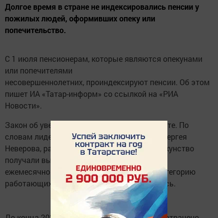
Долгое время в стране не индексировались пенсии у
пожилых людей, оформивших опеку или
попечительство.
С 1 июля пенсионерам, которые являются опекунами
или попечителями
несовершеннолетних, проиндексируют пенсии. Об этом
пишет ИА «Татар-информ» со ссылкой на «РИА
Новости».
Закон об увеличении выплат приняли в марте. По
словам лидера фракции «Единая Россия» Сергея
Неверова, раньше такие пенсионеры за опекунство
получали выплату в размере 3–4 тыс. руб.
ежемесячно. Из-за этого они попадали в категорию
работающих и их пенсии не индексировались.
До конца 2020 года на индексацию будет потрачено