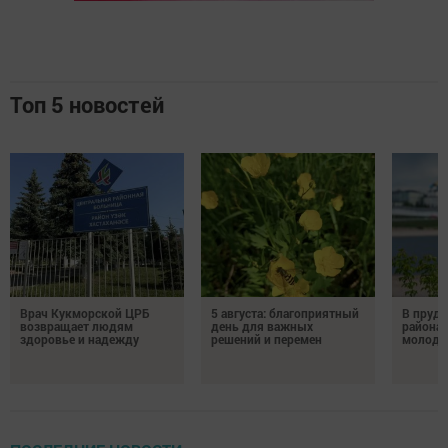
Топ 5 новостей
Врач Кукморской ЦРБ
5 августа: благоприятный
В пруду
возвращает людям
день для важных
района 
здоровье и надежду
решений и перемен
молодо