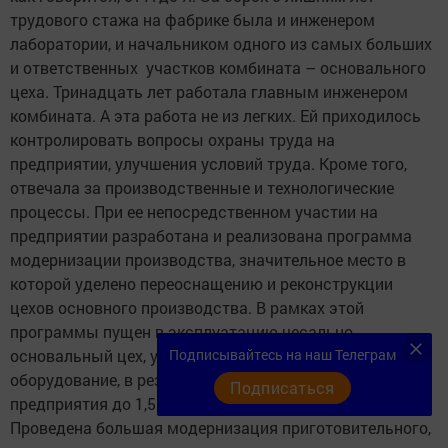
трудового стажа на фабрике была и инженером
лаборатории, и начальником одного из самых больших
и ответственных участков комбината – основального
цеха. Тринадцать лет работала главным инженером
комбината. А эта работа не из легких. Ей приходилось
контролировать вопросы охраны труда на
предприятии, улучшения условий труда. Кроме того,
отвечала за производственные и технологические
процессы. При ее непосредственном участии на
предприятии разработана и реализована программа
модернизации производства, значительное место в
которой уделено переоснащению и реконструкции
цехов основного производства. В рамках этой
программы пущен в эксплуатацию чесально-
Подписывайтесь на наш Телеграм
основальный цех, установлено в нем дополнительное
оборудование, в результате чего возросла мощность
Подписаться
предприятия до 1,5 миллиона пар валяной обуви в год.
Проведена большая модернизация приготовительного,