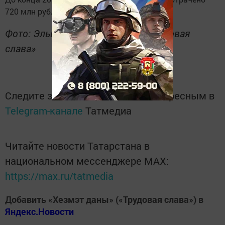
720 млн рублей.
Фото: Эльвира Мубаракшина/ «Трудовая
слава»
Следите за самым важным и интересным в
Telegram-канале
Татмедиа
Читайте новости Татарстана в
национальном мессенджере MАХ:
https://max.ru/tatmedia
Добавить «Хезмэт даны» («Трудовая слава») в
Яндекс.Новости