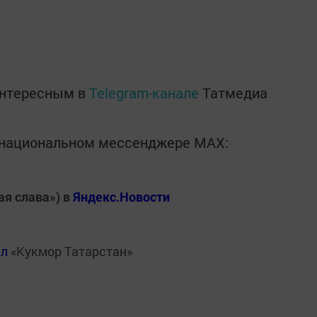
интересным в
Telegram-канале
Татмедиа
в национальном мессенджере MАХ:
ая слава») в
Яндекс.Новости
ал
«Кукмор Татарстан»