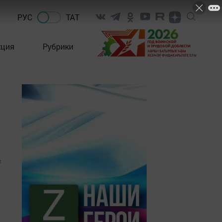
РУС
ТАТ
кция
Рубрики
1