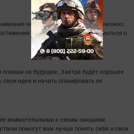
внимание на карьерные аспекты. Возможно,
остижения с руководством или задуматься о
 планам на будущее. Завтра будет хорошее
ь свои идеи и начать планировать их
лее внимательными к своим эмоциям.
ством помогут вам лучше понять себя и свои