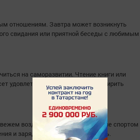
ным отношениям. Завтра может возникнуть
ого свидания или приятной беседы с любимым
читься на саморазвитии. Чтение книги или
сет удовлетворение и поможет расширить
свежем воздухе. Прогулка или занятие спортом
ия и зарядят энергией на весь день.