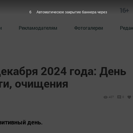
16+
4
Автоматическое закрытие баннера через
и
Рекламодателям
Фотогалереи
Реда
декабря 2024 года: День
ти, очищения
407
0
зитивный день.