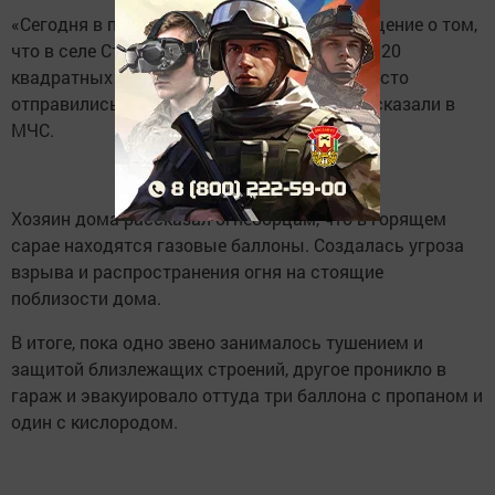
«Сегодня в полдень в МЧС поступило сообщение о том,
что в селе Старое Дрожжаное на площади 120
квадратных метров загорелся гараж. На место
отправились пожарные ПСЧ № 114», — рассказали в
МЧС.
Хозяин дома рассказал огнеборцам, что в горящем
сарае находятся газовые баллоны. Создалась угроза
взрыва и распространения огня на стоящие
поблизости дома.
В итоге, пока одно звено занималось тушением и
защитой близлежащих строений, другое проникло в
гараж и эвакуировало оттуда три баллона с пропаном и
один с кислородом.