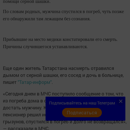
помощи серной шашки.
По словам родных, мужчина спустился в погреб, чуть позже
его обнаружили там лежащим без сознания.
Прибывшие на место медики констатировали его смерть.
Причины случившегося устанавливаются.
Еще один житель Татарстана насмерть отравился
дымом от серной шашки, его сосед и дочь в больнице,
пишет
"Татар-информ"
.
«Сегодня днем в МЧС поступило сообщение о том, что
из погреба дома в селе Верхняя Мактама требуется
Подписывайтесь на наш Телеграм
достать мужчину. Как выяснилось, 83-летний
Подписаться
пенсионер решил использовать серную шашку от
грызунов, спустился в погреб и долго не возвращался»,
— рассказали в МЧС.