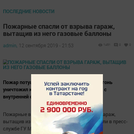
ПОСЛЕДНИЕ НОВОСТИ
Пожарные спасли от взрыва гараж,
вытащив из него газовые баллоны
admin,
12 сентября 2019 - 21:53
1451
0
0
Пожар потушили в течение десяти минут. Огонь
уничтожил кровлю, стены гаража обгорели с
внутренней стороны
Пожарные в Татарстане спасли от взрыва гараж,
вытащив из него газовые баллоны, сообщили в пресс-
службе ГУ МЧС России по РТ.