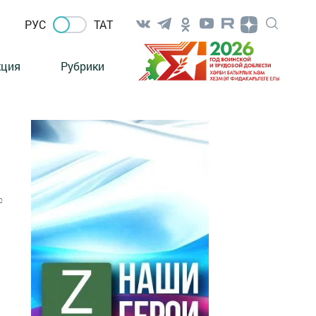
РУС
ТАТ
кция
Рубрики
0