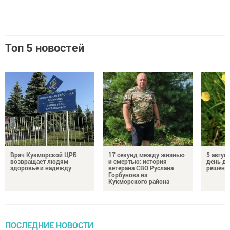
Топ 5 новостей
Врач Кукморской ЦРБ
17 секунд между жизнью
5 авгус
возвращает людям
и смертью: история
день д
здоровье и надежду
ветерана СВО Руслана
решений
Горбунова из
Кукморского района
ПОСЛЕДНИЕ НОВОСТИ