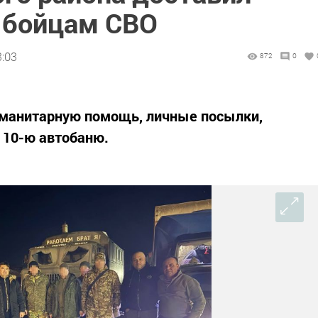
 бойцам СВО
3:03
872
0
уманитарную помощь, личные посылки,
 10-ю автобаню.