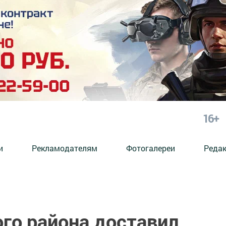
16+
и
Рекламодателям
Фотогалереи
Реда
го района доставил