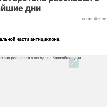
айшие дни
1668
0
альной части антициклона.