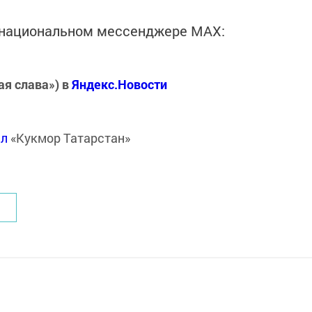
в национальном мессенджере MАХ:
ая слава») в
Яндекс.Новости
ал
«Кукмор Татарстан»