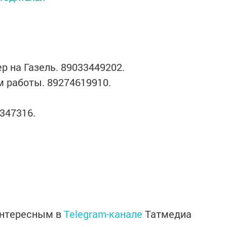
р на Газель. 89033449202.
м работы. 89274619910.
347316.
интересным в
Telegram-канале
Татмедиа