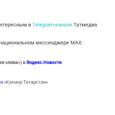
интересным в
Telegram-канале
Татмедиа
в национальном мессенджере MАХ:
ая слава») в
Яндекс.Новости
ал
«Кукмор Татарстан»