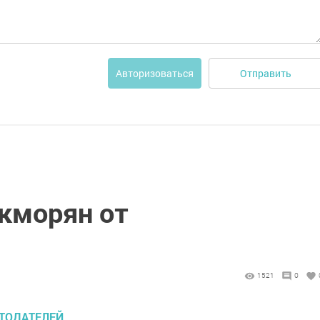
Отправить
Авторизоваться
укморян от
1521
0