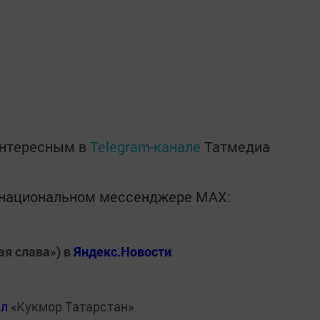
интересным в
Telegram-канале
Татмедиа
в национальном мессенджере MАХ:
ая слава») в
Яндекс.Новости
ал
«Кукмор Татарстан»