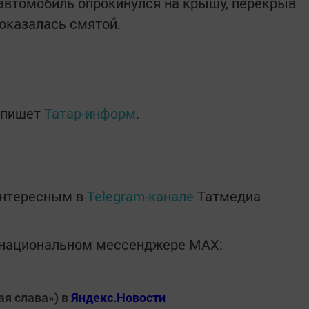
й автомобиль опрокинулся на крышу, перекрыв
оказалась смятой.
 пишет
Татар-информ
.
интересным в
Telegram-канале
Татмедиа
в национальном мессенджере MАХ:
ая слава») в
Яндекс.Новости