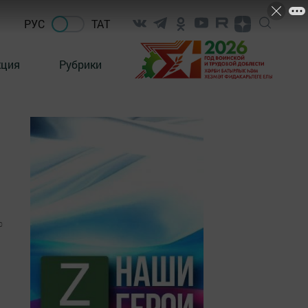
РУС
ТАТ
кция
Рубрики
0