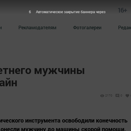
16+
5
Автоматическое закрытие баннера через
и
Рекламодателям
Фотогалереи
Реда
летнего мужчины
айн
2170
0
ического инструмента освободили конечность
 донесли мужчину до машины скорой помощи.