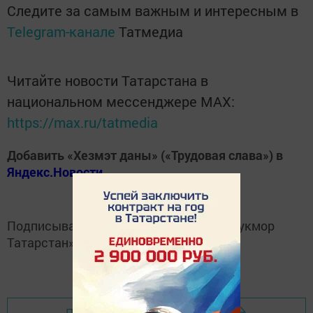
Следите за самым важным и интересным в
Telegram-канале
Татмедиа
Читайте новости Татарстана в
национальном мессенджере MАХ:
https://max.ru/tatmedia
Добавить «Хезмэт даны» («Трудовая слава») в
Яндекс.Новости
Подписывайтесь на
Telegram-канал
«Кукмор
Татарстан»
Перейти на страницу новости