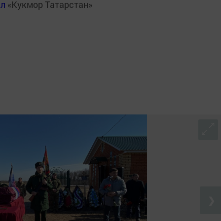
ал
«Кукмор Татарстан»
❯