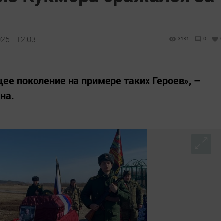
25 - 12:03
3131
0
е поколение на примере таких Героев», –
на.