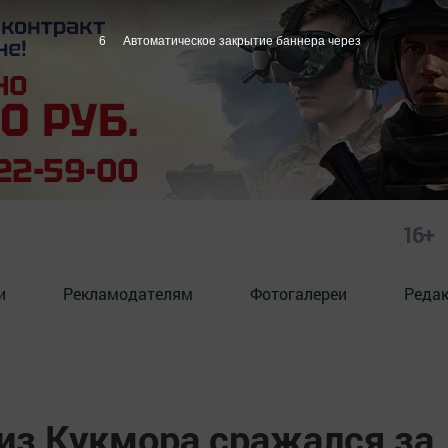
4
Автоматическое закрытие баннера через
16+
и
Рекламодателям
Фотогалереи
Реда
из Кукмора сражался за