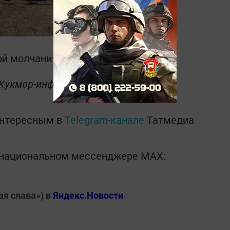
ой молчания и возложением цветов.
«Кукмор-информ»
интересным в
Telegram-канале
Татмедиа
в национальном мессенджере MАХ:
ая слава») в
Яндекс.Новости