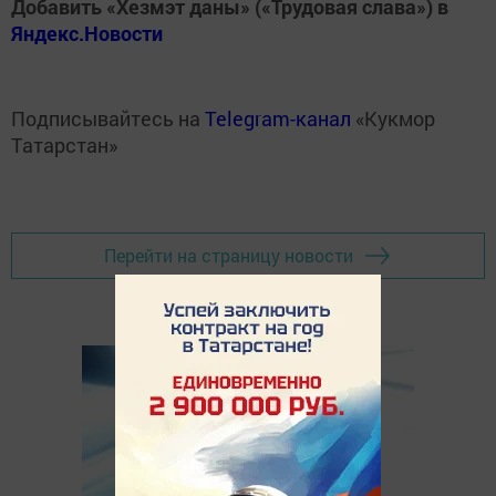
Добавить «Хезмэт даны» («Трудовая слава») в
Яндекс.Новости
Подписывайтесь на
Telegram-канал
«Кукмор
Татарстан»
Перейти на страницу новости