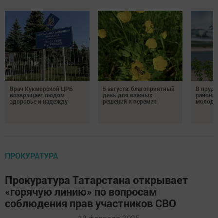
Врач Кукморской ЦРБ
5 августа: благоприятный
В пруду
возвращает людям
день для важных
района 
здоровье и надежду
решений и перемен
молодо
ПРОКУРАТУРА
Прокуратура Татарстана открывает
«горячую линию» по вопросам
соблюдения прав участников СВО