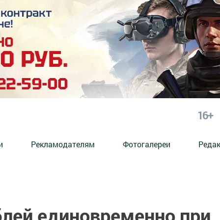
16+
и
Рекламодателям
Фотогалереи
Реда
блей единовременно при