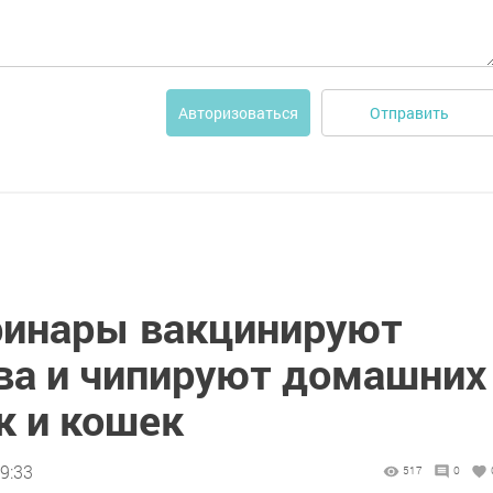
Отправить
Авторизоваться
ринары вакцинируют
ва и чипируют домашних
к и кошек
9:33
517
0