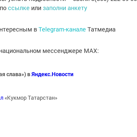
 по
ссылке
или
заполни анкету
интересным в
Telegram-канале
Татмедиа
в национальном мессенджере MАХ:
ая слава») в
Яндекс.Новости
ал
«Кукмор Татарстан»