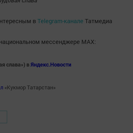
рудовая слава"
интересным в
Telegram-канале
Татмедиа
в национальном мессенджере MАХ:
ая слава») в
Яндекс.Новости
ал
«Кукмор Татарстан»