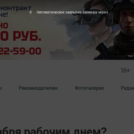
5
Автоматическое закрытие баннера через
16+
и
Рекламодателям
Фотогалереи
Реда
кабря рабочим днем?