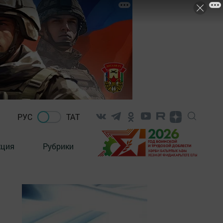
РУС
ТАТ
кция
Рубрики