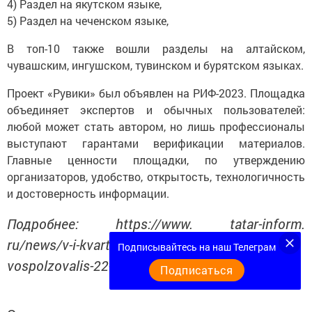
4) Раздел на якутском языке,
5) Раздел на чеченском языке,
В топ-10 также вошли разделы на алтайском,
чувашским, ингушском, тувинском и бурятском языках.
Проект «Рувики» был объявлен на РИФ-2023. Площадка
объединяет экспертов и обычных пользователей:
любой может стать автором, но лишь профессионалы
выступают гарантами верификации материалов.
Главные ценности площадки, по утверждению
организаторов, удобство, открытость, технологичность
и достоверность информации.
Подробнее: https://www. tatar-inform.
ru/news/v-i-kvartale-2025-goda-ruviki-
Подписывайтесь на наш Телеграм
vospolzovalis-22-mln-celovek-5979639
Подписаться