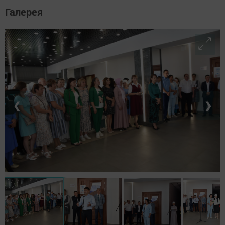
Галерея
❮
❯