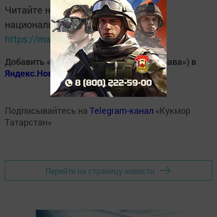
Читайте новости Татарстана в
национальном мессенджере MАХ:
https://max.ru/tatmedia
Добавить «Хезмэт даны» («Трудовая слава») в
Яндекс.Новости
Подписывайтесь на
Telegram-канал
«Кукмор
Татарстан»
Перейти на страницу новости