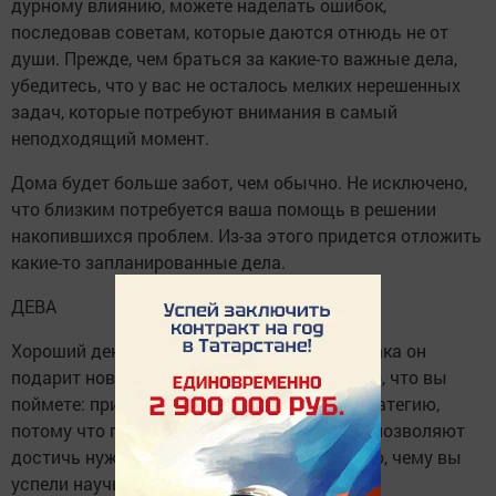
дурному влиянию, можете наделать ошибок,
последовав советам, которые даются отнюдь не от
души. Прежде, чем браться за какие-то важные дела,
убедитесь, что у вас не осталось мелких нерешенных
задач, которые потребуют внимания в самый
неподходящий момент.
Дома будет больше забот, чем обычно. Не исключено,
что близким потребуется ваша помощь в решении
накопившихся проблем. Из-за этого придется отложить
какие-то запланированные дела.
ДЕВА
Хороший день. Многим представителям знака он
подарит новые идеи и планы. Не исключено, что вы
поймете: пришло время изменить свою стратегию,
потому что привычные методы больше не позволяют
достичь нужного результата. Пригодится то, чему вы
успели научиться раньше.