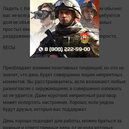
Ладить с близкими оказывается труднее, чем обычно:
вас не всегда понимают правильно, часто требуются
долгие объяснения, даже если речь идет о самых
простых вещах. Вы стараетесь не дать воли
раздражению, но контролировать эмоции непросто.
ВЕСЫ
Преобладает влияние позитивных тенденций, но это не
значит, что день будет совершенно лишен неприятных
моментов. Вы расстраиваетесь, если возникают любые
разногласия с окружающими, а совершенно избежать
их не удается. Даже короткий неприятный разговор
может испортить настроение. Хорошо, если рядом
будут друзья, которые вас поддержат.
День хорошо подходит для работы, можно браться за
важные и ответственные дела, от исхода которых